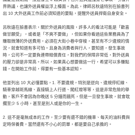
界熱議，也讓外送員權益浮上檯面。為此，律師呂秋遠特別在臉書列
出 10 大外送員工作前必須知道的要點，提醒外送員捍衛自身安全。
呂秋遠在臉書表示，關於外送員的風險，許多人的看法可能是「歡喜
做甘願受」，或者是「不爽不要做」，但如果你看過這些業務員為了
賺取微薄的外送費用，必須在大街小巷中穿梭，甚至有不少違規的情
況，就會知道有多可怕。且身為消費者與行人，要知道，發生事故
時，公司不一定要負連帶賠償責任，對我們的保障非常低，對外送員
的壓力卻是非常高。所以，如果真心想要做這一行，希望可以多賺點
錢，在開始工作前，得要有一些基本認知。
他並列出 10 大必懂要點，1. 不要違規，特別是逆向、違規停紅線、
騎車穿越斑馬線、直接騎上人行道、闖紅燈等等，這是非常危險的舉
動，客戶不會因為你晚送 5 分鐘而餓死，但是一旦發生事故，就會耽
擱至少 5 小時，甚至是別人或是你的一生。
2. 這不是毫無成本的工作，至少要有還不錯的機車、每天的油料費與
定時保養費，當然還有不小心的罰單，都是要自己承擔的。