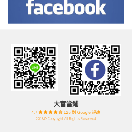
大富當鋪
4.7
125 則 Google 評論
2018© Copyright All Rights Reserved