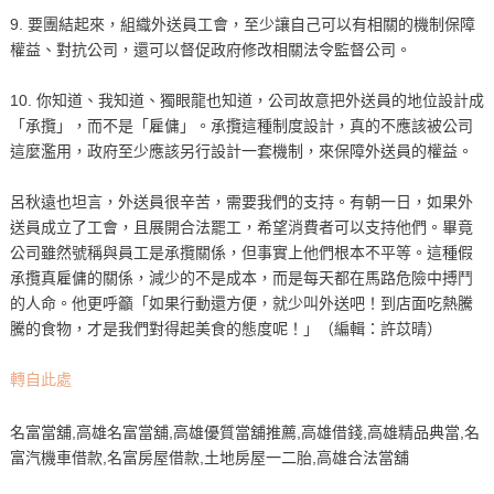
9. 要團結起來，組織外送員工會，至少讓自己可以有相關的機制保障
權益、對抗公司，還可以督促政府修改相關法令監督公司。
10. 你知道、我知道、獨眼龍也知道，公司故意把外送員的地位設計成
「承攬」，而不是「雇傭」。承攬這種制度設計，真的不應該被公司
這麼濫用，政府至少應該另行設計一套機制，來保障外送員的權益。
呂秋遠也坦言，外送員很辛苦，需要我們的支持。有朝一日，如果外
送員成立了工會，且展開合法罷工，希望消費者可以支持他們。畢竟
公司雖然號稱與員工是承攬關係，但事實上他們根本不平等。這種假
承攬真雇傭的關係，減少的不是成本，而是每天都在馬路危險中搏鬥
的人命。他更呼籲「如果行動還方便，就少叫外送吧！到店面吃熱騰
騰的食物，才是我們對得起美食的態度呢！」（編輯：許苡晴）
轉自此處
名富當舖,高雄名富當舖,高雄優質當舖推薦,高雄借錢,高雄精品典當,名
富汽機車借款,名富房屋借款,土地房屋一二胎,高雄合法當舖